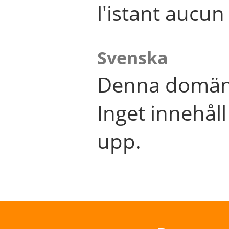
l'istant aucu
Svenska
Denna domän 
Inget innehål
upp.